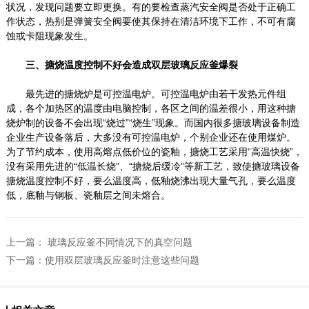
状况，发现问题要立即更换。有的要检查蒸汽安全阀是否处于正确工
作状态，热别是弹簧安全阀要使其保持在清洁环境下工作，不可有腐
蚀或卡阻现象发生。
三、搪烧温度控制不好会造成双层玻璃反应釜爆裂
最先进的搪烧炉是可控温电炉。可控温电炉由若干发热元件组
成，各个加热区的温度由电脑控制，各区之间的温差很小，用这种搪
烧炉制的设备不会出现“烧过”“烧生”现象。而国内很多搪玻璃设备制造
企业生产设备落后，大多没有可控温电炉，个别企业还在使用煤炉。
为了节约成本，使用高熔点低价位的瓷釉，搪烧工艺采用“高温快烧”，
没有采用先进的“低温长烧”、“搪烧后缓冷”等新工艺，致使搪玻璃设备
搪烧温度控制不好，要么温度高，低釉烧沸出现大量气孔，要么温度
低，底釉与钢板、瓷釉层之间未熔合。
上一篇：
玻璃反应釜不同情况下的真空问题
下一篇：
使用双层玻璃反应釜时注意这些问题