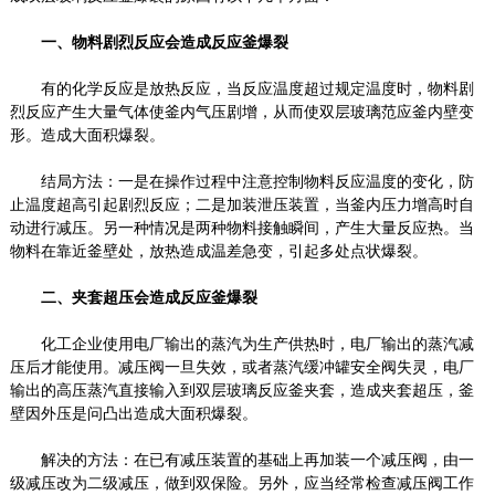
一、物料剧烈反应会造成反应釜爆裂
有的化学反应是放热反应，当反应温度超过规定温度时，物料剧
烈反应产生大量气体使釜内气压剧增，从而使双层玻璃范应釜内壁变
形。造成大面积爆裂。
结局方法：一是在操作过程中注意控制物料反应温度的变化，防
止温度超高引起剧烈反应；二是加装泄压装置，当釜内压力增高时自
动进行减压。另一种情况是两种物料接触瞬间，产生大量反应热。当
物料在靠近釜壁处，放热造成温差急变，引起多处点状爆裂。
二、夹套超压会造成反应釜爆裂
化工企业使用电厂输出的蒸汽为生产供热时，电厂输出的蒸汽减
压后才能使用。减压阀一旦失效，或者蒸汽缓冲罐安全阀失灵，电厂
输出的高压蒸汽直接输入到双层玻璃反应釜夹套，造成夹套超压，釜
壁因外压是问凸出造成大面积爆裂。
解决的方法：在已有减压装置的基础上再加装一个减压阀，由一
级减压改为二级减压，做到双保险。另外，应当经常检查减压阀工作