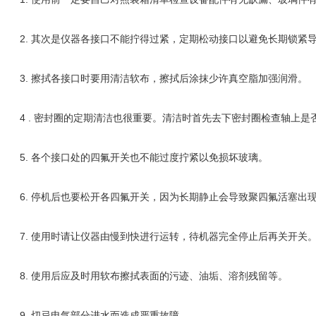
2. 其次是仪器各接口不能拧得过紧，定期松动接口以避免长期锁紧
3. 擦拭各接口时要用清洁软布，擦拭后涂抹少许真空脂加强润滑。
4 . 密封圈的定期清洁也很重要。清洁时首先去下密封圈检查轴上是
5. 各个接口处的四氟开关也不能过度拧紧以免损坏玻璃。
6. 停机后也要松开各四氟开关，因为长期静止会导致聚四氟活塞出
7. 使用时请让仪器由慢到快进行运转，待机器完全停止后再关开关
8. 使用后应及时用软布擦拭表面的污迹、油垢、溶剂残留等。
9. 切忌电气部分进水而造成严重故障。