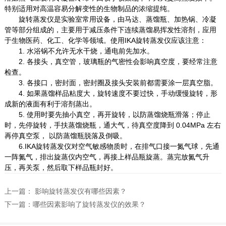
特别适用对高温容易分解变性的生物制品的浓缩提纯。
旋转蒸发仪是实验室常用设备，由马达、蒸馏瓶、加热锅、冷凝
管等部分组成的，主要用于减压条件下连续蒸馏易挥发性溶剂，应用
于生物医药、化工、化学等领域。使用IKA旋转蒸发仪应该注意：
1. 水浴锅不允许无水干烧，通电前先加水。
2. 各接头，真空管，玻璃瓶的气密性会影响真空度，要经常注意
检查。
3. 各接口，密封面，密封圈及接头安装前都需要涂一层真空脂。
4. 如果蒸馏样品粘度大，旋转速度不要过快，手动缓慢旋转，形
成新的液面有利于溶剂蒸出。
5. 使用时要先抽小真空，再开旋转，以防蒸馏烧瓶滑落；停止
时，先停旋转，手扶蒸馏烧瓶，通大气，待真空度降到 0.04MPa 左右
再停真空泵， 以防蒸馏瓶脱落及倒吸。
6.IKA旋转蒸发仪对空气敏感物质时，在排气口接一氮气球，先通
一阵氮气，排出旋蒸仪内空气，再接上样品瓶旋蒸。蒸完放氮气升
压，再关泵，然后取下样品瓶封好。
上一篇：
影响旋转蒸发仪有哪些因素？
下一篇：
哪些因素影响了旋转蒸发仪的效果？