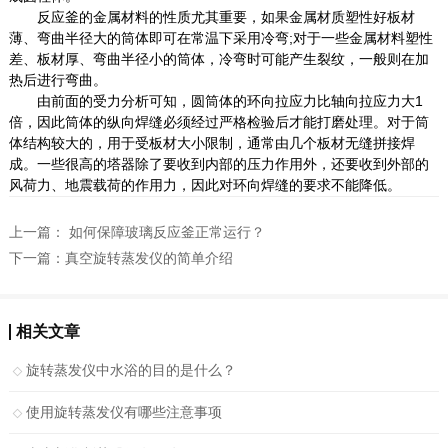
反应釜的金属材料的性质尤其重要，如果金属材质塑性好板材
薄、弯曲半径大的筒体即可在常温下采用冷弯;对于一些金属材料塑性
差、板材厚、弯曲半径小的筒体，冷弯时可能产生裂纹，一般则在加
热后进行弯曲。
由前面的受力分析可知，圆筒体的环向拉应力比轴向拉应力大1
倍，因此筒体的纵向焊缝必须经过严格检验后才能打磨处理。对于筒
体结构较大的，用于受板材大小限制，通常由几个板材无缝拼接焊
成。一些很高的塔器除了要收到内部的压力作用外，还要收到外部的
风荷力、地震载荷的作用力，因此对环向焊缝的要求不能降低。
上一篇：
如何保障玻璃反应釜正常运行？
下一篇：
真空旋转蒸发仪的简单介绍
相关文章
旋转蒸发仪中水浴的目的是什么？
使用旋转蒸发仪有哪些注意事项