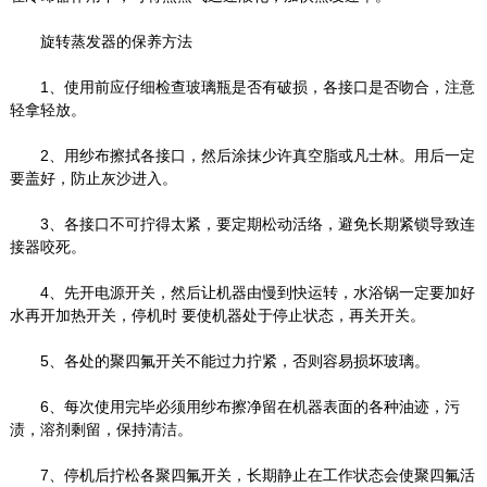
旋转蒸发器的保养方法
1、使用前应仔细检查玻璃瓶是否有破损，各接口是否吻合，注意
轻拿轻放。
2、用纱布擦拭各接口，然后涂抹少许真空脂或凡士林。用后一定
要盖好，防止灰沙进入。
3、各接口不可拧得太紧，要定期松动活络，避免长期紧锁导致连
接器咬死。
4、先开电源开关，然后让机器由慢到快运转，水浴锅一定要加好
水再开加热开关，停机时 要使机器处于停止状态，再关开关。
5、各处的聚四氟开关不能过力拧紧，否则容易损坏玻璃。
6、每次使用完毕必须用纱布擦净留在机器表面的各种油迹，污
渍，溶剂剩留，保持清洁。
7、停机后拧松各聚四氟开关，长期静止在工作状态会使聚四氟活